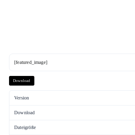
Zum
Inhalt
springen
[featured_image]
Download
Version
Download
Dateigröße