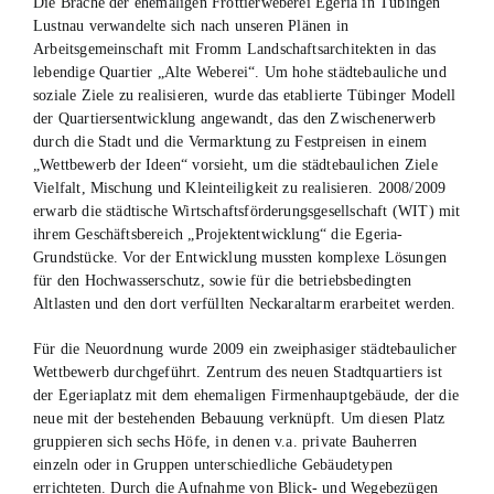
Die Brache der ehemaligen Frottierweberei Egeria in Tübingen
Lustnau verwandelte sich nach unseren Plänen in
Arbeitsgemeinschaft mit Fromm Landschaftsarchitekten in das
lebendige Quartier „Alte Weberei“. Um hohe städtebauliche und
soziale Ziele zu realisieren, wurde das etablierte Tübinger Modell
der Quartiersentwicklung angewandt, das den Zwischenerwerb
durch die Stadt und die Vermarktung zu Festpreisen in einem
„Wettbewerb der Ideen“ vorsieht, um die städtebaulichen Ziele
Vielfalt, Mischung und Kleinteiligkeit zu realisieren. 2008/2009
erwarb die städtische Wirtschaftsförderungsgesellschaft (WIT) mit
ihrem Geschäftsbereich „Projektentwicklung“ die Egeria-
Grundstücke. Vor der Entwicklung mussten komplexe Lösungen
für den Hochwasserschutz, sowie für die betriebsbedingten
Altlasten und den dort verfüllten Neckaraltarm erarbeitet werden.
Für die Neuordnung wurde 2009 ein zweiphasiger städtebaulicher
Wettbewerb durchgeführt. Zentrum des neuen Stadtquartiers ist
der Egeriaplatz mit dem ehemaligen Firmenhauptgebäude, der die
neue mit der bestehenden Bebauung verknüpft. Um diesen Platz
gruppieren sich sechs Höfe, in denen v.a. private Bauherren
einzeln oder in Gruppen unterschiedliche Gebäudetypen
errichteten. Durch die Aufnahme von Blick- und Wegebezügen