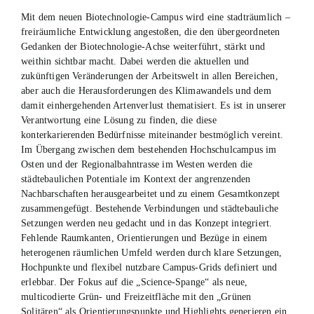
Mit dem neuen Biotechnologie-Campus wird eine stadträumlich –
freiräumliche Entwicklung angestoßen, die den übergeordneten
Gedanken der Biotechnologie-Achse weiterführt, stärkt und
weithin sichtbar macht. Dabei werden die aktuellen und
zukünftigen Veränderungen der Arbeitswelt in allen Bereichen,
aber auch die Herausforderungen des Klimawandels und dem
damit einhergehenden Artenverlust thematisiert. Es ist in unserer
Verantwortung eine Lösung zu finden, die diese
konterkarierenden Bedürfnisse miteinander bestmöglich vereint.
Im Übergang zwischen dem bestehenden Hochschulcampus im
Osten und der Regionalbahntrasse im Westen werden die
städtebaulichen Potentiale im Kontext der angrenzenden
Nachbarschaften herausgearbeitet und zu einem Gesamtkonzept
zusammengefügt. Bestehende Verbindungen und städtebauliche
Setzungen werden neu gedacht und in das Konzept integriert.
Fehlende Raumkanten, Orientierungen und Bezüge in einem
heterogenen räumlichen Umfeld werden durch klare Setzungen,
Hochpunkte und flexibel nutzbare Campus-Grids definiert und
erlebbar. Der Fokus auf die „Science-Spange“ als neue,
multicodierte Grün- und Freizeitfläche mit den „Grünen
Solitären“ als Orientierungspunkte und Highlights generieren ein