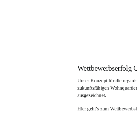
Zum
Inhalt
springen
Wettbewerbserfolg Q
Unser Konzept für die organis
zukunftsfähigen Wohnquartier
ausgezeichnet.
Hier geht’s zum Wettbewerbs